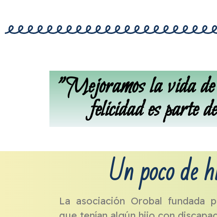
"Mejoramos la vida de l
felicidad es parte d
Un poco de hi
La asociación Orobal
fundada p
que tenían algún hijo con discapac