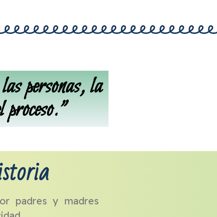
as personas, la
el proceso."
storia
or padres y madres
idad.